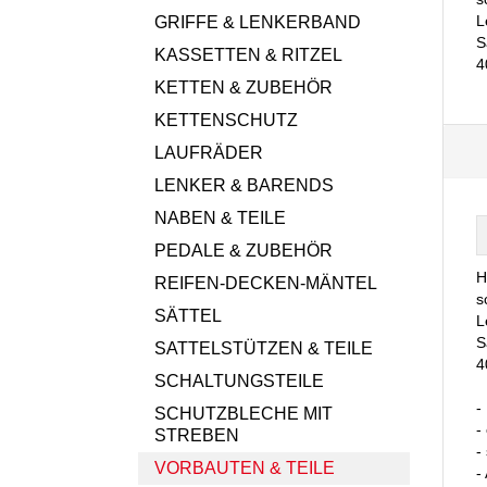
L
GRIFFE & LENKERBAND
S
KASSETTEN & RITZEL
4
KETTEN & ZUBEHÖR
KETTENSCHUTZ
LAUFRÄDER
LENKER & BARENDS
NABEN & TEILE
PEDALE & ZUBEHÖR
H
REIFEN-DECKEN-MÄNTEL
s
SÄTTEL
L
S
SATTELSTÜTZEN & TEILE
4
SCHALTUNGSTEILE
-
SCHUTZBLECHE MIT
-
STREBEN
-
VORBAUTEN & TEILE
-