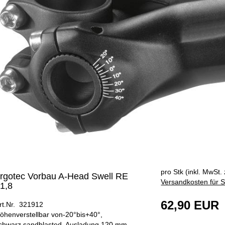
pro Stk (inkl. MwSt. 
rgotec Vorbau A-Head Swell RE
Versandkosten für S
1,8
62,90 EUR
rt.Nr. 321912
öhenverstellbar von-20°bis+40°,
chwarz sandblasted, Ausladung 120 mm,