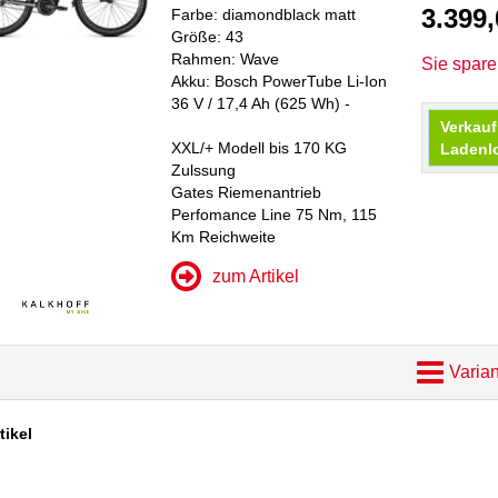
3.399
Farbe: diamondblack matt
Größe: 43
Rahmen: Wave
Sie spar
Akku: Bosch PowerTube Li-Ion
36 V / 17,4 Ah (625 Wh) -
Verkauf
XXL/+ Modell bis 170 KG
Ladenl
Zulssung
Gates Riemenantrieb
Perfomance Line 75 Nm, 115
Km Reichweite
zum Artikel
Varian
tikel