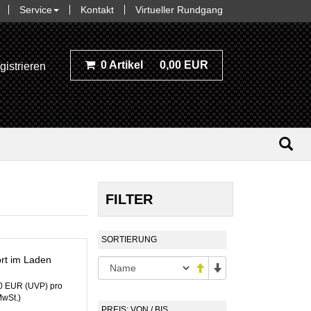
Service
Kontakt
Virtueller Rundgang
0 Artikel
0,00 EUR
gistrieren
FILTER
SORTIERUNG
rt im Laden
00 EUR
(
UVP
) pro
MwSt.)
PREIS: VON / BIS