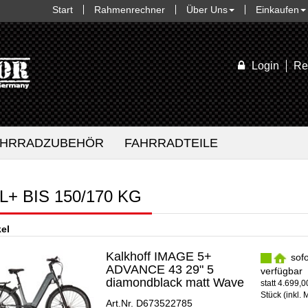
Start
Rahmenrechner
Über Uns
Einkaufen
Login
Re
AHRRADZUBEHÖR
FAHRRADTEILE
L+ BIS 150/170 KG
kel
Kalkhoff IMAGE 5+
sofo
ADVANCE 43 29" 5
verfügbar
diamondblack matt Wave
statt
4.699,
Stück (inkl. 
Art.Nr. D673522785