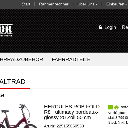
Start
Rahmenrechner
Über Uns
Einkaufen
Login
Re
AHRRADZUBEHÖR
FAHRRADTEILE
FALTRAD
kel
HERCULES ROB FOLD
sofo
R8+ ultimacy bordeaux-
verfügbar
glossy 20 Zoll 50 cm
statt
3.799,
Stück (inkl. 
Art.Nr. 225155050550