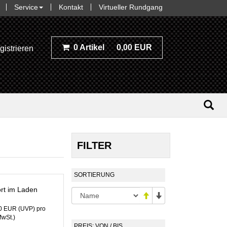
Service
Kontakt
Virtueller Rundgang
0 Artikel
0,00 EUR
gistrieren
FILTER
SORTIERUNG
rt im Laden
00 EUR
(
UVP
) pro
MwSt.)
PREIS: VON / BIS