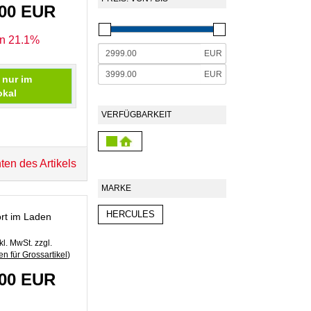
,00 EUR
en 21.1%
EUR
EUR
 nur im
okal
VERFÜGBARKEIT
ten des Artikels
MARKE
HERCULES
rt im Laden
kl. MwSt. zzgl.
n für Grossartikel
)
,00 EUR