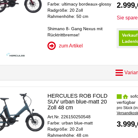
2.999
Farbe: ultimacy bordeaux-glossy
Radgröße: 20 Zoll
Rahmenhöhe: 50 cm
Sie spar
Shimano 8- Gang Nexus mit
Rücktrittbremse!
Verkauf
Ladenl
zum Artikel
Varian
HERCULES ROB FOLD
sofo
SUV urban blue-matt 20
verfügbar
Zoll 48 cm
pro Stück (in
Versandkoste
Art.Nr. 226150250548
3.999
Farbe: urban blue-matt
Radgröße: 20 Zoll
Rahmenhöhe: 48 cm