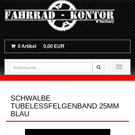
0 Artikel
0,00 EUR
Toggle n
SCHWALBE
TUBELESSFELGENBAND 25MM
BLAU