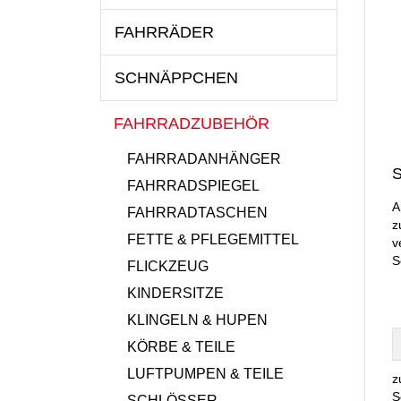
FAHRRÄDER
SCHNÄPPCHEN
FAHRRADZUBEHÖR
FAHRRADANHÄNGER
S
FAHRRADSPIEGEL
A
FAHRRADTASCHEN
z
FETTE & PFLEGEMITTEL
v
S
FLICKZEUG
KINDERSITZE
KLINGELN & HUPEN
KÖRBE & TEILE
LUFTPUMPEN & TEILE
z
S
SCHLÖSSER