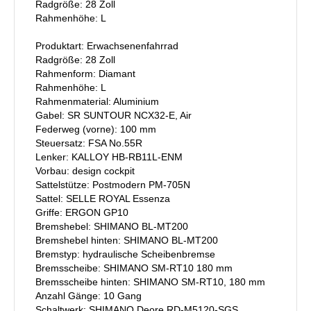
Radgröße: 28 Zoll
Rahmenhöhe: L
Produktart: Erwachsenenfahrrad
Radgröße: 28 Zoll
Rahmenform: Diamant
Rahmenhöhe: L
Rahmenmaterial: Aluminium
Gabel: SR SUNTOUR NCX32-E, Air
Federweg (vorne): 100 mm
Steuersatz: FSA No.55R
Lenker: KALLOY HB-RB11L-ENM
Vorbau: design cockpit
Sattelstütze: Postmodern PM-705N
Sattel: SELLE ROYAL Essenza
Griffe: ERGON GP10
Bremshebel: SHIMANO BL-MT200
Bremshebel hinten: SHIMANO BL-MT200
Bremstyp: hydraulische Scheibenbremse
Bremsscheibe: SHIMANO SM-RT10 180 mm
Bremsscheibe hinten: SHIMANO SM-RT10, 180 mm
Anzahl Gänge: 10 Gang
Schaltwerk: SHIMANO Deore RD-M5120-SGS