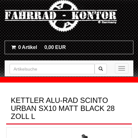
0 Artikel
0,00 EUR
Toggle n
KETTLER ALU-RAD SCINTO
URBAN SX10 MATT BLACK 28
ZOLL L