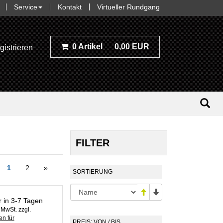
Service
Kontakt
Virtueller Rundgang
0 Artikel
0,00 EUR
gistrieren
FILTER
1
2
»
SORTIERUNG
r in 3-7 Tagen
. MwSt. zzgl.
n für
PREIS: VON / BIS