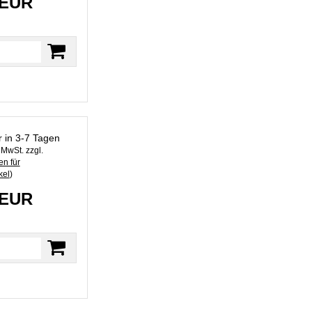
 EUR
r in 3-7 Tagen
. MwSt. zzgl.
n für
kel
)
 EUR