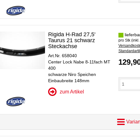
Rigida H-Rad 27,5'
lieferba
Taurus 21 schwarz
pro Stk (inkl
Steckachse
Versandkoste
Standardarti
Art.Nr. 658040
129,9
Center Lock Nabe 8-11fach MT
400
schwarze Niro Speichen
Einbaubreite 148mm
zum Artikel
Varian