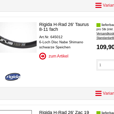
Varian
Rigida H-Rad 26' Taurus
lieferba
8-11 fach
pro Stk (inkl
Versandkoste
Art.Nr. 645012
Standardarti
6-Loch Disc Nabe Shimano
109,9
schwarze Speichen
zum Artikel
Varian
Rigida H-Rad 26' Zac 19
lieferba