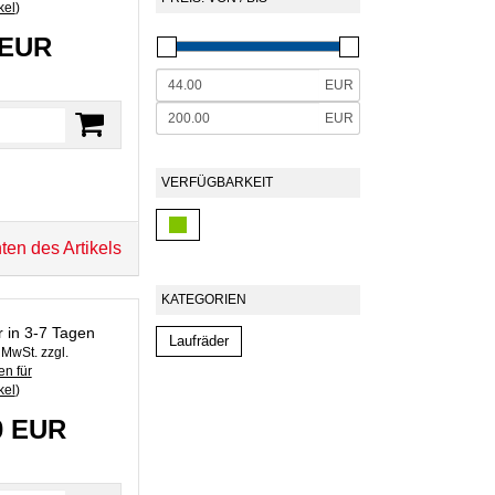
kel
)
 EUR
EUR
EUR
VERFÜGBARKEIT
ten des Artikels
KATEGORIEN
r in 3-7 Tagen
Laufräder
. MwSt. zzgl.
n für
kel
)
0 EUR