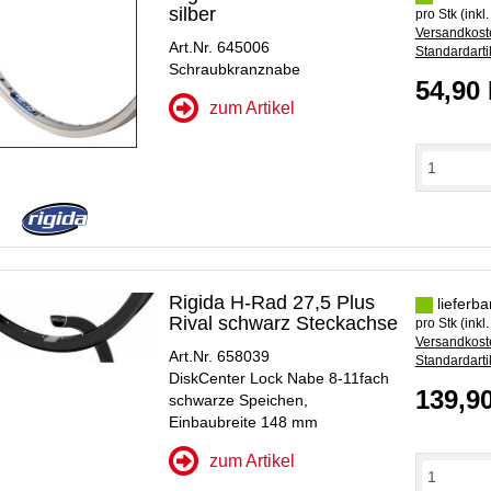
silber
pro Stk (inkl
Versandkoste
Art.Nr. 645006
Standardarti
Schraubkranznabe
54,90
zum Artikel
Rigida H-Rad 27,5 Plus
lieferba
Rival schwarz Steckachse
pro Stk (inkl
Versandkoste
Art.Nr. 658039
Standardarti
DiskCenter Lock Nabe 8-11fach
139,9
schwarze Speichen,
Einbaubreite 148 mm
zum Artikel