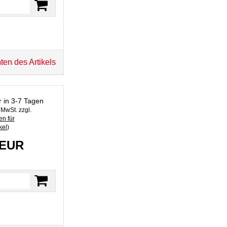
ten des Artikels
r in 3-7 Tagen
. MwSt. zzgl.
n für
kel
)
 EUR