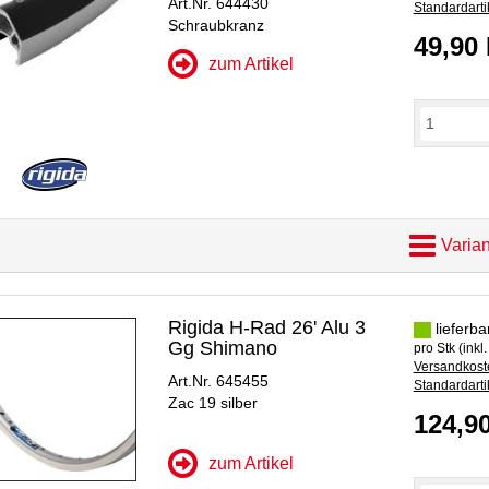
Art.Nr. 644430
Standardarti
Schraubkranz
49,90
zum Artikel
Varian
Rigida H-Rad 26' Alu 3
lieferba
Gg Shimano
pro Stk (inkl
Versandkoste
Art.Nr. 645455
Standardarti
Zac 19 silber
124,9
zum Artikel