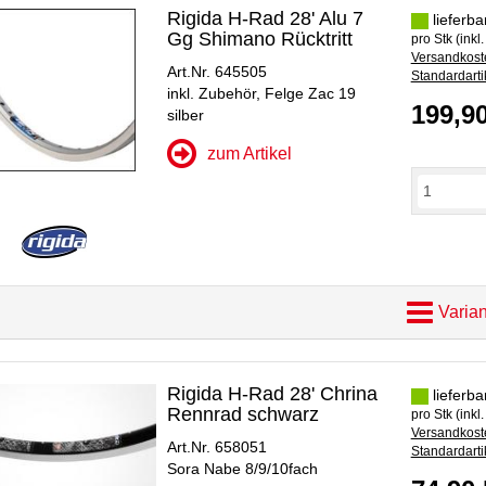
Rigida H-Rad 28' Alu 7
lieferba
Gg Shimano Rücktritt
pro Stk (inkl
Versandkoste
Art.Nr. 645505
Standardarti
inkl. Zubehör, Felge Zac 19
199,9
silber
zum Artikel
Varian
Rigida H-Rad 28' Chrina
lieferba
Rennrad schwarz
pro Stk (inkl
Versandkoste
Art.Nr. 658051
Standardarti
Sora Nabe 8/9/10fach