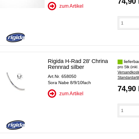
74,90
zum Artikel
Rigida H-Rad 28' Chrina
lieferba
Rennrad silber
pro Stk (inkl
Versandkoste
Art.Nr. 658050
Standardarti
Sora Nabe 8/9/10fach
74,90
zum Artikel