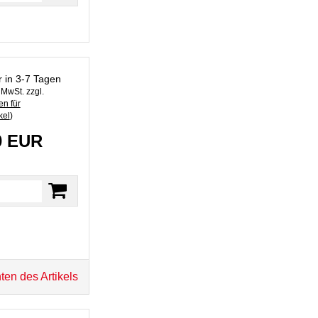
r in 3-7 Tagen
. MwSt. zzgl.
n für
kel
)
0 EUR
ten des Artikels