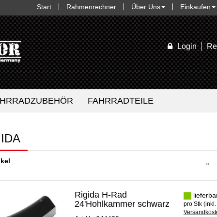
Start
Rahmenrechner
Über Uns
Einkaufen
Login
Re
AHRRADZUBEHÖR
FAHRRADTEILE
GIDA
ikel
«
Rigida H-Rad
lieferba
24'Hohlkammer schwarz
pro Stk (inkl
Versandkoste