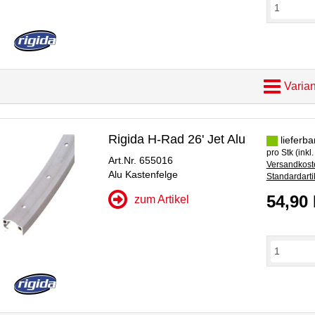
Varian
Rigida H-Rad 26' Jet Alu
lieferba
pro Stk (inkl
Art.Nr. 655016
Versandkoste
Alu Kastenfelge
Standardarti
54,90
zum Artikel