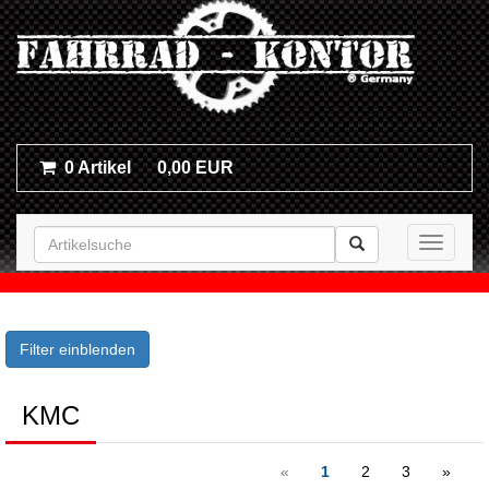
0 Artikel
0,00 EUR
Toggle n
Filter einblenden
KMC
«
1
2
3
»