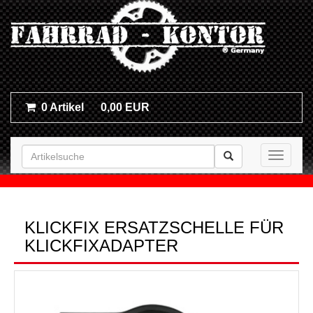
0 Artikel
0,00 EUR
Toggle n
KLICKFIX ERSATZSCHELLE FÜR
KLICKFIXADAPTER