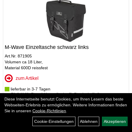
M-Wave Einzeltasche schwarz links
Art.Nr. 871905
Volumen ca 18 Liter,
Material 600D reissfest
zum Artikel
lieferbar in 3-7 Tagen
pro Stk (inkl. MwSt. zzgl.
Versandkosten für Standardartikel
)
Diese Internetseite benutzt Cookies, um Ihren Lesern das beste
24,95 EUR
Webseiten-Erlebnis zu ermöglichen. Weitere Informationen finden
Sie in unseren
Cookie-Richtlinien
.
Cookie-Einstellungen
Ablehnen
Akzeptieren